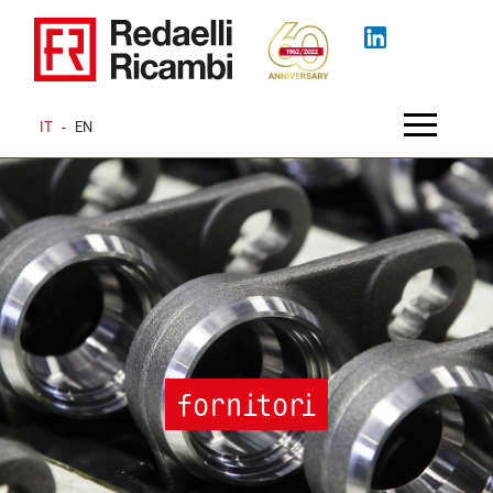
IT
-
EN
fornitori